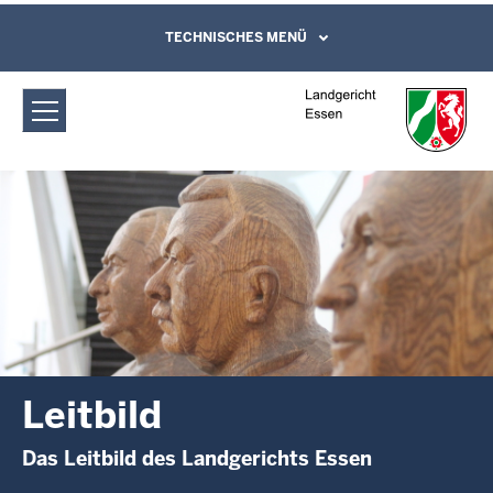
Direkt zum Inhalt
Landgericht Essen: Leitbild
TECHNISCHES MENÜ
Leichte Sprache, Gebärdensprachenvideo
und Kontaktformular
Leitbild
Das Leitbild des Landgerichts Essen