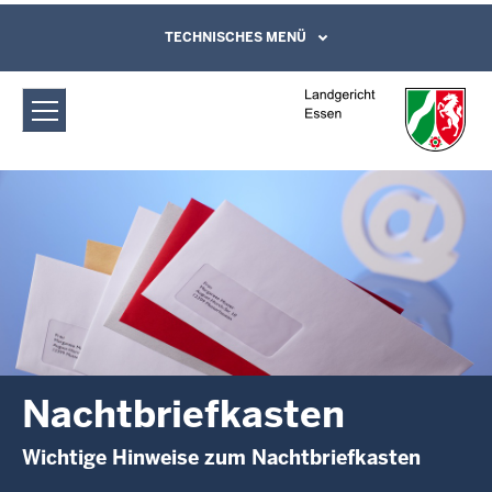
Direkt zum Inhalt
Landgericht Essen: Nachtbriefkasten
TECHNISCHES MENÜ
Leichte Sprache, Gebärdensprachenvideo
und Kontaktformular
Nachtbriefkasten
Wichtige Hinweise zum Nachtbriefkasten