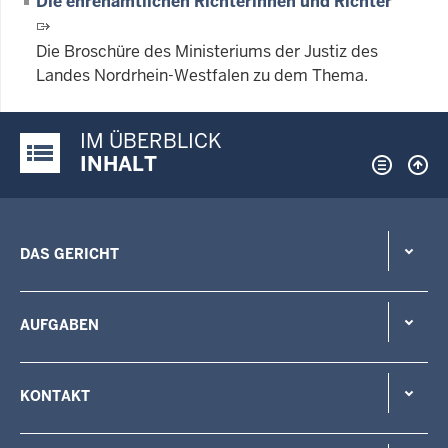
Die ehrenamtlichen Richterinnen und Richter
Die Broschüre des Ministeriums der Justiz des
Landes Nordrhein-Westfalen zu dem Thema.
IM ÜBERBLICK
Justiz-Portal im Überblick:
INHALT
DAS GERICHT
AUFGABEN
KONTAKT