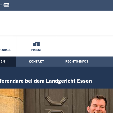
IT
nd Kontaktformular
ferendarinnen und Referendare bei dem 
RENDARE
PRESSE
BEN
KONTAKT
RECHTS-INFOS
ferendare bei dem Landgericht Essen