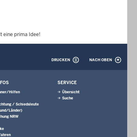
t eine prima Idee!
DRUCKEN
NACH OBEN
NFOS
SERVICE
ner/Hilfen
Übersicht
Suche
ichtung / Schiedsleute
Bund/Länder)
chung NRW
ke
fahren