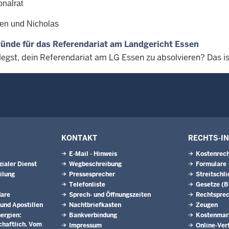
nalrat
ren und Nicholas
ünde für das Referendariat am Landgericht Essen
legst, dein Referendariat am LG Essen zu absolvieren? Das is
KONTAKT
RECHTS-I
E-Mail - Hinweis
Kostenrech
ialer Dienst
Wegbeschreibung
Formulare
ilung
Pressesprecher
Streitschl
Telefonliste
Gesetze (
dare
Sprech- und Öffnungszeiten
Rechtspre
 und Apostillen
Nachtbriefkasten
Zeugen
ergien:
Bankverbindung
Kostenmar
schaftlich. Vom
Impressum
Online-Ver