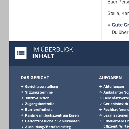
Euer Perso
Stella, Ka
Gute Gr
Du über
IM ÜBERBLICK
Justiz-Portal im Überblick:
INHALT
DAS GERICHT
AUFGABEN
Gerichtsvorstellung
Abteilungen
Sitzungstermine
Ambulanter Soz
Justiz-Auktion
Geschäftsverte
Zugangskontrolle
Gerichtsbezirk
Barrierefreiheit
Rechtsreferen
Kantine im Justizzentrum Essen
Legalisationen
Gerichtsbesuche / Schulklassen
Erneuerbare En
Effizient. Wirt
Ausbildung/Berufseinstieg