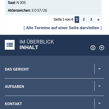
N 305
3 O 57/26
Seite 1 von 4
1
2
3
»
[
Alle Termine auf einer Seite darstellen
]
IM ÜBERBLICK
Justiz-Portal im Überblick:
INHALT
DAS GERICHT
AUFGABEN
KONTAKT