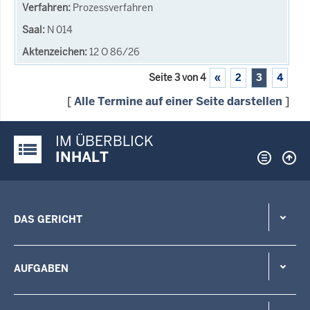
Prozessverfahren
N 014
12 O 86/26
Seite 3 von 4
«
2
3
4
[
Alle Termine auf einer Seite darstellen
]
IM ÜBERBLICK
Justiz-Portal im Überblick:
INHALT
DAS GERICHT
AUFGABEN