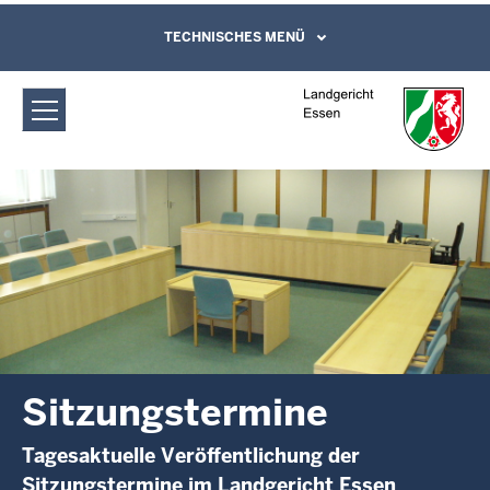
Direkt zum Inhalt
Landgericht Essen: Sitzungstermine
TECHNISCHES MENÜ
Leichte Sprache, Gebärdensprachenvideo
und Kontaktformular
Sitzungstermine
Tagesaktuelle Veröffentlichung der
Sitzungstermine im Landgericht Essen