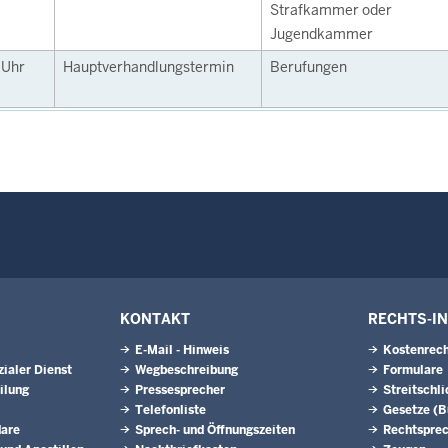
Strafkammer oder
Jugendkammer
0
Uhr
Hauptverhandlungstermin
Berufungen
KONTAKT
RECHTS-I
E-Mail - Hinweis
Kostenrech
ialer Dienst
Wegbeschreibung
Formulare
ilung
Pressesprecher
Streitschl
Telefonliste
Gesetze (
dare
Sprech- und Öffnungszeiten
Rechtspre