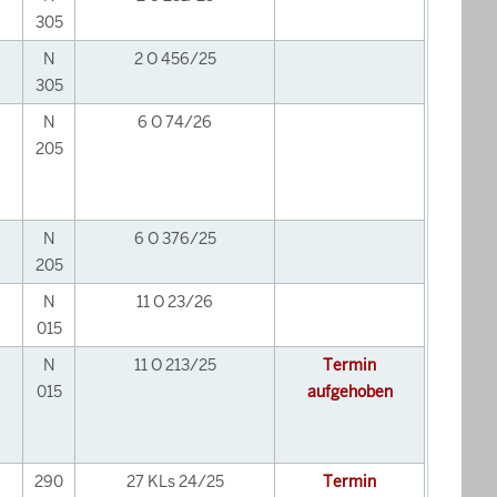
305
N
2 O 456/25
305
N
6 O 74/26
205
N
6 O 376/25
205
N
11 O 23/26
015
N
11 O 213/25
Termin
015
aufgehoben
290
27 KLs 24/25
Termin