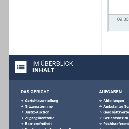
09:3
IM ÜBERBLICK
Justiz-Portal im Überblick:
INHALT
DAS GERICHT
AUFGABEN
Gerichtsvorstellung
Abteilungen
Sitzungstermine
Ambulanter Soz
Justiz-Auktion
Geschäftsverte
Zugangskontrolle
Gerichtsbezirk
Barrierefreiheit
Rechtsreferen