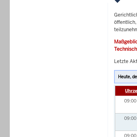
Gerichtli
öffentlich
teilzuneh
Maßgeblic
Technisch
Letzte Akt
Uhrze
09:0
09:0
09:0