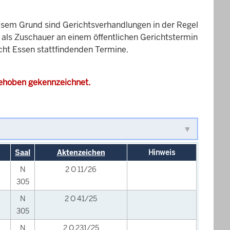
esem Grund sind Gerichtsverhandlungen in der Regel
it als Zuschauer an einem öffentlichen Gerichtstermin
icht Essen stattfindenden Termine.
gehoben gekennzeichnet.
Saal
Aktenzeichen
Hinweis
N
2 O 11/26
305
N
2 O 41/25
305
N
2 O 231/25