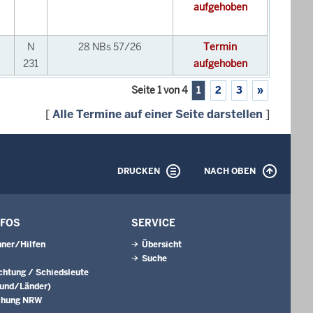
aufgehoben
N
28 NBs 57/26
Termin
231
aufgehoben
Seite 1 von 4
1
2
3
»
[
Alle Termine auf einer Seite darstellen
]
DRUCKEN
NACH OBEN
NFOS
SERVICE
ner/Hilfen
Übersicht
Suche
ichtung / Schiedsleute
Bund/Länder)
chung NRW