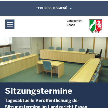
Direkt zum Inhalt
Landgericht Essen: Sitzungstermine
TECHNISCHES MENÜ
Leichte Sprache, Gebärdensprachenvideo
und Kontaktformular
Sitzungstermine
Tagesaktuelle Veröffentlichung der
Sitzungstermine im Landgericht Essen