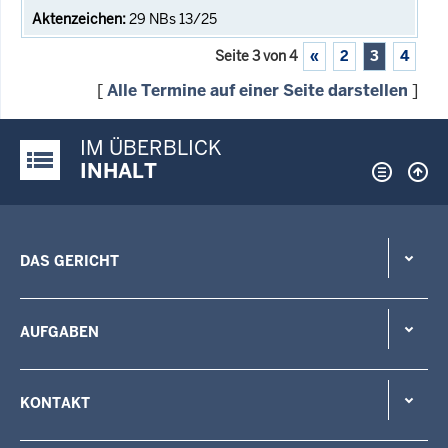
29 NBs 13/25
Seite 3 von 4
«
2
3
4
[
Alle Termine auf einer Seite darstellen
]
IM ÜBERBLICK
Justiz-Portal im Überblick:
INHALT
DAS GERICHT
AUFGABEN
KONTAKT