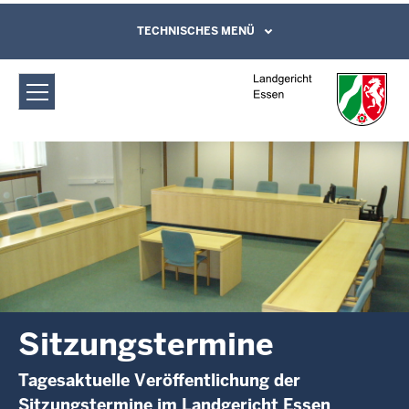
Direkt zum Inhalt
Landgericht Essen: Sitzungstermine
TECHNISCHES MENÜ
Leichte Sprache, Gebärdensprachenvideo
und Kontaktformular
Sitzungstermine
Tagesaktuelle Veröffentlichung der
Sitzungstermine im Landgericht Essen