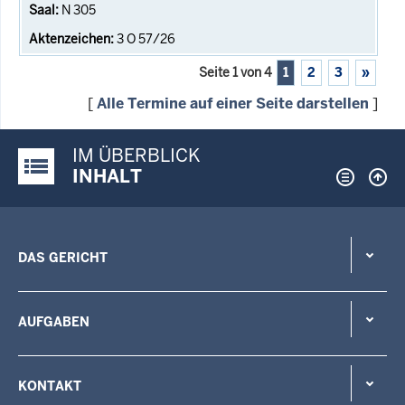
N 305
3 O 57/26
Seite 1 von 4
1
2
3
»
[
Alle Termine auf einer Seite darstellen
]
IM ÜBERBLICK
Justiz-Portal im Überblick:
INHALT
DAS GERICHT
AUFGABEN
KONTAKT