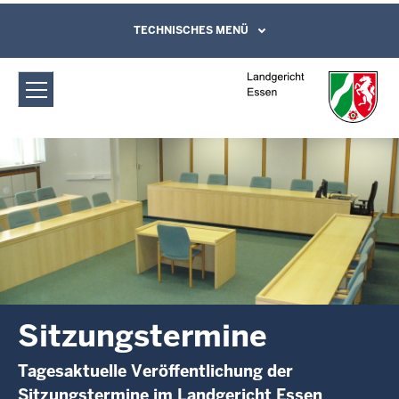
Direkt zum Inhalt
Landgericht Essen: Sitzungstermine
TECHNISCHES MENÜ
Leichte Sprache, Gebärdensprachenvideo
und Kontaktformular
Sitzungstermine
Tagesaktuelle Veröffentlichung der
Sitzungstermine im Landgericht Essen