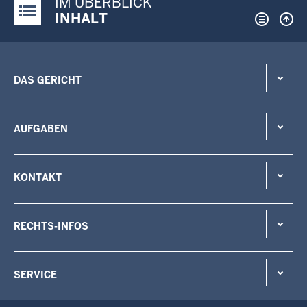
IM ÜBERBLICK
Justiz-Portal im Überblick:
INHALT
DAS GERICHT
AUFGABEN
KONTAKT
RECHTS-INFOS
SERVICE