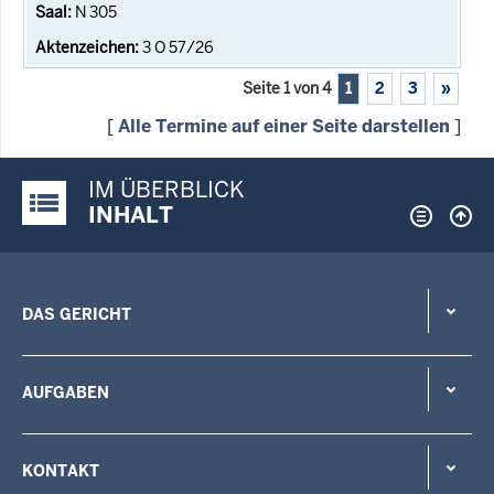
N 305
3 O 57/26
Seite 1 von 4
1
2
3
»
[
Alle Termine auf einer Seite darstellen
]
IM ÜBERBLICK
Justiz-Portal im Überblick:
INHALT
DAS GERICHT
AUFGABEN
KONTAKT