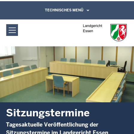
Direkt zum Inhalt
Landgericht Essen: Sitzungstermine
TECHNISCHES MENÜ
Leichte Sprache, Gebärdensprachenvideo
und Kontaktformular
Sitzungstermine
Tagesaktuelle Veröffentlichung der
Sitzungstermine im Landgericht Essen