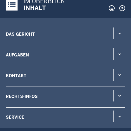
IM ÜBERBLICK
Justiz-Portal im Überblick:
INHALT
DAS GERICHT
AUFGABEN
KONTAKT
RECHTS-INFOS
SERVICE