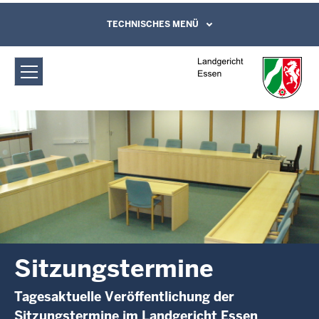
Direkt zum Inhalt
Landgericht Essen: Sitzungstermine
TECHNISCHES MENÜ
Leichte Sprache, Gebärdensprachenvideo
und Kontaktformular
Sitzungstermine
Tagesaktuelle Veröffentlichung der
Sitzungstermine im Landgericht Essen