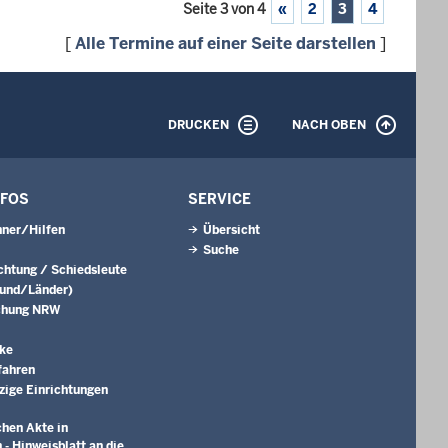
Seite 3 von 4
«
2
3
4
[
Alle Termine auf einer Seite darstellen
]
DRUCKEN
NACH OBEN
NFOS
SERVICE
ner/Hilfen
Übersicht
Suche
ichtung / Schiedsleute
Bund/Länder)
chung NRW
ke
fahren
ige Einrichtungen
chen Akte in
 - Hinweisblatt an die