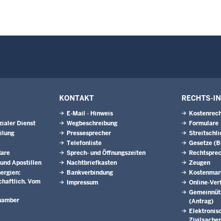
KONTAKT
RECHTS-I
E-Mail - Hinweis
Kostenrech
ialer Dienst
Wegbeschreibung
Formulare
ilung
Pressesprecher
Streitschl
Telefonliste
Gesetze (
dare
Sprech- und Öffnungszeiten
Rechtspre
 und Apostillen
Nachtbriefkasten
Zeugen
ergien:
Bankverbindung
Kostenmar
schaftlich. Vom
Impressum
Online-Ver
Gemeinnütz
hamber
(Antrag)
Elektronis
Zivilsachen