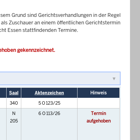
esem Grund sind Gerichtsverhandlungen in der Regel
it als Zuschauer an einem öffentlichen Gerichtstermin
icht Essen stattfindenden Termine.
gehoben gekennzeichnet.
Saal
Aktenzeichen
Hinweis
340
5 O 123/25
N
6 O 113/26
Termin
205
aufgehoben