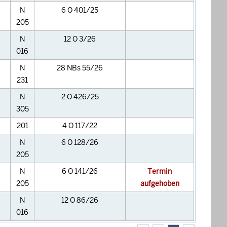
N
6 O 401/25
205
N
12 O 3/26
016
N
28 NBs 55/26
231
N
2 O 426/25
305
201
4 O 117/22
N
6 O 128/26
205
N
6 O 141/26
Termin
205
aufgehoben
N
12 O 86/26
016