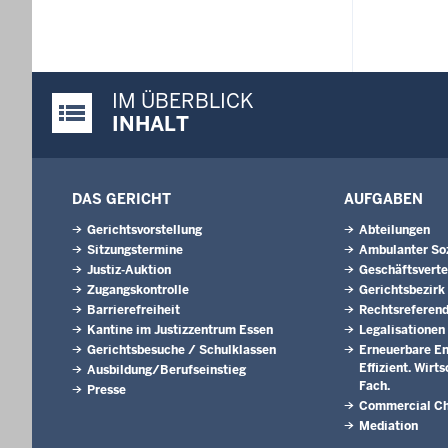
IM ÜBERBLICK
Justiz-Portal im Überblick:
INHALT
DAS GERICHT
AUFGABEN
Gerichtsvorstellung
Abteilungen
Sitzungstermine
Ambulanter Soz
Justiz-Auktion
Geschäftsverte
Zugangskontrolle
Gerichtsbezirk
Barrierefreiheit
Rechtsreferen
Kantine im Justizzentrum Essen
Legalisationen
Gerichtsbesuche / Schulklassen
Erneuerbare En
Effizient. Wirt
Ausbildung/Berufseinstieg
Fach.
Presse
Commercial C
Mediation