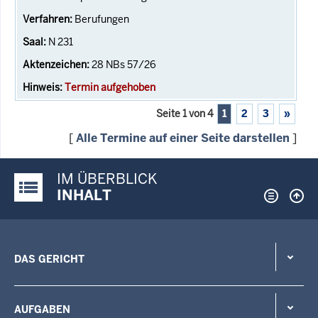
Berufungen
N 231
28 NBs 57/26
Termin aufgehoben
Seite 1 von 4
1
2
3
»
[
Alle Termine auf einer Seite darstellen
]
IM ÜBERBLICK
Justiz-Portal im Überblick:
INHALT
DAS GERICHT
AUFGABEN