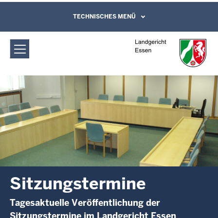
Direkt zum Inhalt
Landgericht Essen: Sitzungstermine
TECHNISCHES MENÜ
Leichte Sprache, Gebärdensprachenvideo
und Kontaktformular
Sitzungstermine
Tagesaktuelle Veröffentlichung der
Sitzungstermine im Landgericht Essen