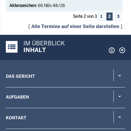
66 NBs 48/26
Seite 2 von 3
1
2
3
[
Alle Termine auf einer Seite darstellen
]
IM ÜBERBLICK
Justiz-Portal im Überblick:
INHALT
DAS GERICHT
AUFGABEN
KONTAKT