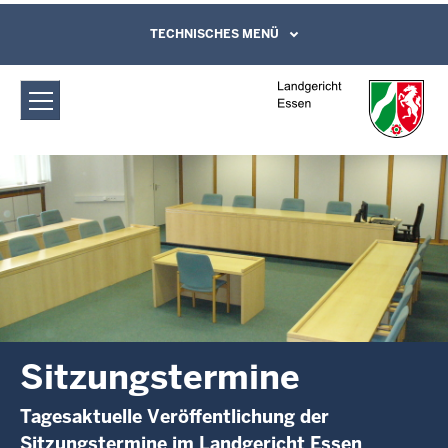
Direkt zum Inhalt
Landgericht Essen: Sitzungstermine
TECHNISCHES MENÜ
Leichte Sprache, Gebärdensprachenvideo
und Kontaktformular
Sitzungstermine
Tagesaktuelle Veröffentlichung der
Sitzungstermine im Landgericht Essen