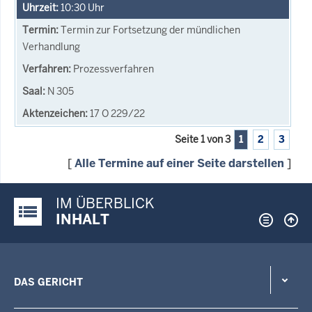
10:30
Uhr
Termin zur Fortsetzung der mündlichen
Verhandlung
Prozessverfahren
N 305
17 O 229/22
Seite 1 von 3
1
2
3
[
Alle Termine auf einer Seite darstellen
]
IM ÜBERBLICK
Justiz-Portal im Überblick:
INHALT
DAS GERICHT