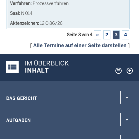
Prozessverfahren
N 014
12 O 86/26
Seite 3 von 4
«
2
3
4
[
Alle Termine auf einer Seite darstellen
]
IM ÜBERBLICK
Justiz-Portal im Überblick:
INHALT
DAS GERICHT
AUFGABEN