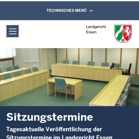
Direkt zum Inhalt
Landgericht Essen: Sitzungstermine
TECHNISCHES MENÜ
Leichte Sprache, Gebärdensprachenvideo
und Kontaktformular
Sitzungstermine
Tagesaktuelle Veröffentlichung der
Sitzungstermine im Landgericht Essen