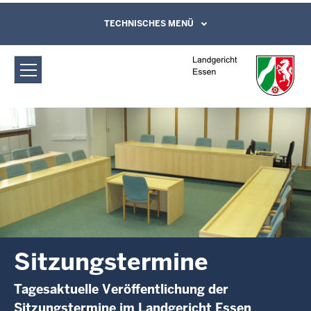
Direkt zum Inhalt
Landgericht Essen: Sitzungstermine
TECHNISCHES MENÜ
Leichte Sprache, Gebärdensprachenvideo
und Kontaktformular
Sitzungstermine
Tagesaktuelle Veröffentlichung der
Sitzungstermine im Landgericht Essen