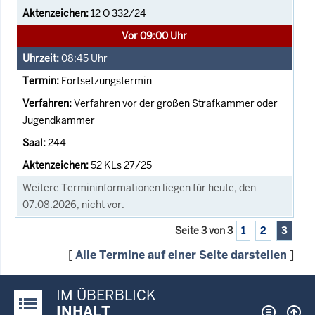
12 O 332/24
Vor 09:00 Uhr
08:45
Uhr
Fortsetzungstermin
Verfahren vor der großen Strafkammer oder
Jugendkammer
244
52 KLs 27/25
Weitere Termininformationen liegen für heute, den
07.08.2026, nicht vor.
Seite 3 von 3
1
2
3
[
Alle Termine auf einer Seite darstellen
]
IM ÜBERBLICK
Justiz-Portal im Überblick:
INHALT