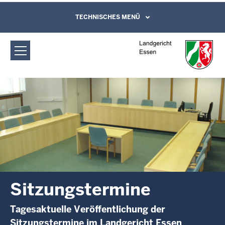
Direkt zum Inhalt
Landgericht Essen: Sitzungstermine
TECHNISCHES MENÜ
Leichte Sprache, Gebärdensprachenvideo
und Kontaktformular
Sitzungstermine
Tagesaktuelle Veröffentlichung der
Sitzungstermine im Landgericht Essen