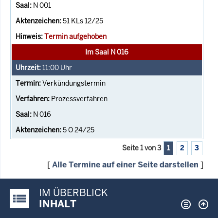
N 001
51 KLs 12/25
Termin aufgehoben
Im Saal N 016
11:00
Uhr
Verkündungstermin
Prozessverfahren
N 016
5 O 24/25
Seite 1 von 3
1
2
3
[
Alle Termine auf einer Seite darstellen
]
IM ÜBERBLICK
Justiz-Portal im Überblick:
INHALT