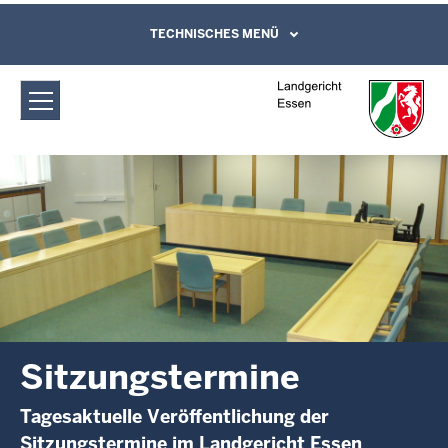
Direkt zum Inhalt
Landgericht Essen: Sitzungstermine
TECHNISCHES MENÜ
Leichte Sprache, Gebärdensprachenvideo
und Kontaktformular
Sitzungstermine
Tagesaktuelle Veröffentlichung der
Sitzungstermine im Landgericht Essen