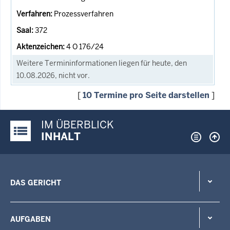
Prozessverfahren
372
4 O 176/24
Weitere Termininformationen liegen für heute, den
10.08.2026, nicht vor.
[
10 Termine pro Seite darstellen
]
IM ÜBERBLICK
Justiz-Portal im Überblick:
INHALT
DAS GERICHT
AUFGABEN