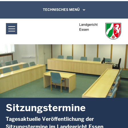
Direkt zum Inhalt
Landgericht Essen: Sitzungstermine
TECHNISCHES MENÜ
Leichte Sprache, Gebärdensprachenvideo
und Kontaktformular
Sitzungstermine
Tagesaktuelle Veröffentlichung der
Sitzungstermine im Landgericht Essen