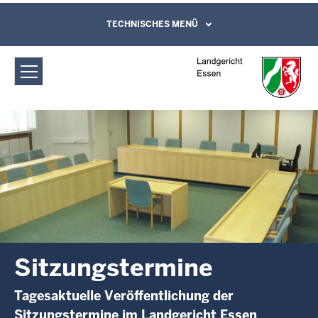
Direkt zum Inhalt
Landgericht Essen: Sitzungstermine
TECHNISCHES MENÜ
Leichte Sprache, Gebärdensprachenvideo
und Kontaktformular
Sitzungstermine
Tagesaktuelle Veröffentlichung der
Sitzungstermine im Landgericht Essen