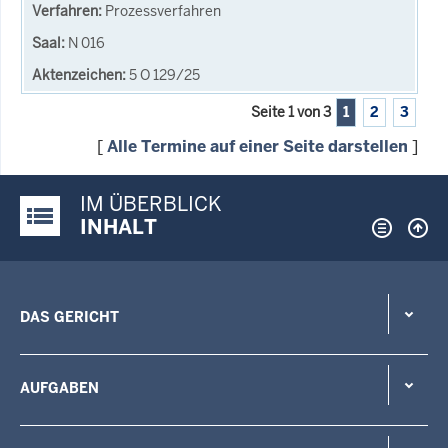
Prozessverfahren
N 016
5 O 129/25
Seite 1 von 3
1
2
3
[
Alle Termine auf einer Seite darstellen
]
IM ÜBERBLICK
Justiz-Portal im Überblick:
INHALT
DAS GERICHT
AUFGABEN