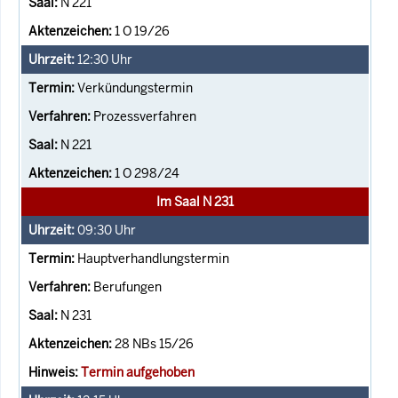
N 221
1 O 19/26
12:30
Uhr
Verkündungstermin
Prozessverfahren
N 221
1 O 298/24
Im Saal N 231
09:30
Uhr
Hauptverhandlungstermin
Berufungen
N 231
28 NBs 15/26
Termin aufgehoben