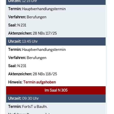
12:15
Uhr
Hauptverhandlungstermin
Berufungen
N 231
28 NBs 117/25
13:45
Uhr
Hauptverhandlungstermin
Berufungen
N 231
28 NBs 118/25
Termin aufgehoben
Im Saal N 305
09:30
Uhr
FortsT u Baufn.