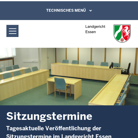
Direkt zum Inhalt
Landgericht Essen: Sitzungstermine
TECHNISCHES MENÜ
Leichte Sprache, Gebärdensprachenvideo
und Kontaktformular
Sitzungstermine
Tagesaktuelle Veröffentlichung der
Sitzungstermine im Landgericht Essen